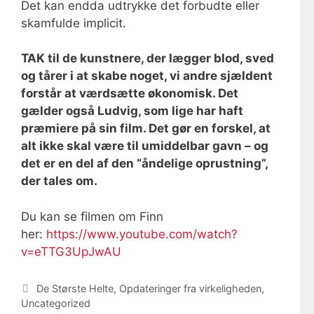
Det kan endda udtrykke det forbudte eller
skamfulde implicit.
TAK til de kunstnere, der lægger blod, sved
og tårer i at skabe noget, vi andre sjældent
forstår at værdsætte økonomisk. Det
gælder også Ludvig, som lige har haft
præmiere på sin film. Det gør en forskel, at
alt ikke skal være til umiddelbar gavn – og
det er en del af den “åndelige oprustning”,
der tales om.
Du kan se filmen om Finn
her:
https://www.youtube.com/watch?
v=eTTG3UpJwAU
Categories
De Største Helte
,
Opdateringer fra virkeligheden
,
Uncategorized