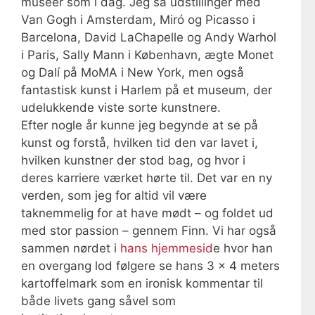
museer som i dag. Jeg så udstillinger med
Van Gogh i Amsterdam, Miró og Picasso i
Barcelona, David LaChapelle og Andy Warhol
i Paris, Sally Mann i København, ægte Monet
og Dalí på MoMA i New York, men også
fantastisk kunst i Harlem på et museum, der
udelukkende viste sorte kunstnere.
Efter nogle år kunne jeg begynde at se på
kunst og forstå, hvilken tid den var lavet i,
hvilken kunstner der stod bag, og hvor i
deres karriere værket hørte til. Det var en ny
verden, som jeg for altid vil være
taknemmelig for at have mødt – og foldet ud
med stor passion – gennem Finn. Vi har også
sammen nørdet i
hans hjemmesid
e hvor han
en overgang lod følgere se hans 3 x 4 meters
kartoffelmark som en ironisk kommentar til
både livets gang såvel som