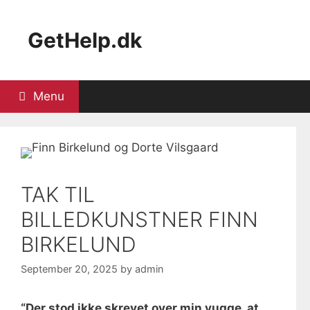
Skip
to
GetHelp.dk
content
Menu
TAK TIL
BILLEDKUNSTNER FINN
BIRKELUND
September 20, 2025
by
admin
“Der stod ikke skrevet over min vugge, at