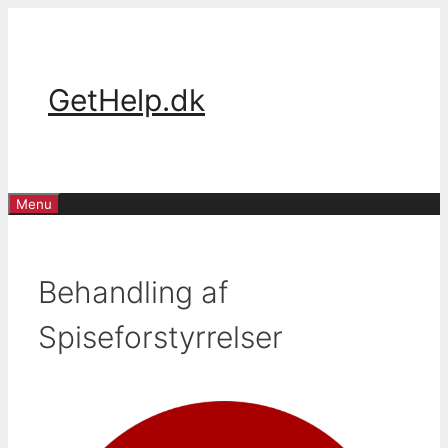
Skip
to
content
GetHelp.dk
Menu
Behandling af
Spiseforstyrrelser