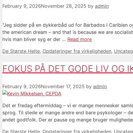
February 9, 2026
November 28, 2025
by
admin
“Jeg sidder på en dykkerbåd ud for Barbados I Caribien og
the american dream – and that is because we are socialis
hvis man bliver syg er der …
Read more
Categories
De Største Helte
,
Opdateringer fra virkeligheden
,
Uncateg
FOKUS PÅ DET GODE LIV OG 
February 9, 2026
November 17, 2025
by
admin
Det er fredag eftermiddag – vi er mange mennesker samle
sprog. Til stede er mange andre end bare psykologer – de
andet godtfolk. Der er pause og mange bruger muligheden
Categories
De Største Helte
,
Opdateringer fra virkeligheden
,
Uncateg