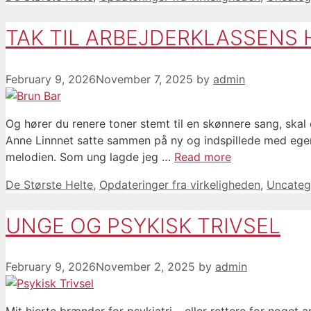
TAK TIL ARBEJDERKLASSENS 
February 9, 2026
November 7, 2025
by
admin
Og hører du renere toner stemt til en skønnere sang, ska
Anne Linnnet satte sammen på ny og indspillede med egen
melodien. Som ung lagde jeg …
Read more
Categories
De Største Helte
,
Opdateringer fra virkeligheden
,
Uncateg
UNGE OG PSYKISK TRIVSEL
February 9, 2026
November 2, 2025
by
admin