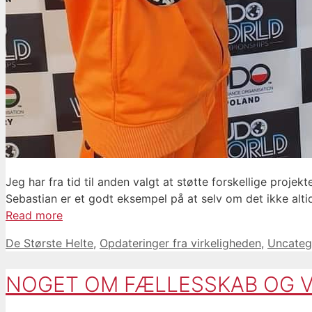
Jeg har fra tid til anden valgt at støtte forskellige proje
Sebastian er et godt eksempel på at selv om det ikke altid 
Read more
Categories
De Største Helte
,
Opdateringer fra virkeligheden
,
Uncateg
NOGET OM FÆLLESSKAB OG 