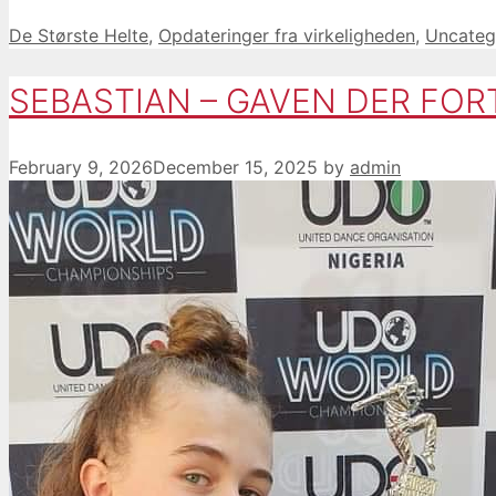
Categories
De Største Helte
,
Opdateringer fra virkeligheden
,
Uncateg
SEBASTIAN – GAVEN DER FOR
February 9, 2026
December 15, 2025
by
admin