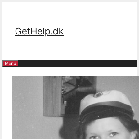
Skip
to
content
GetHelp.dk
Menu