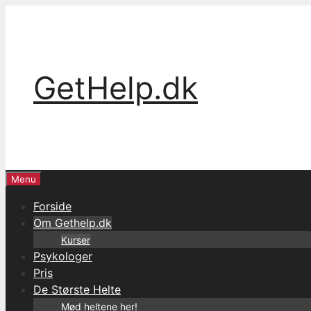
Skip
to
content
GetHelp.dk
Menu
Forside
Om Gethelp.dk
Kurser
Psykologer
Pris
De Største Helte
Mød heltene her!