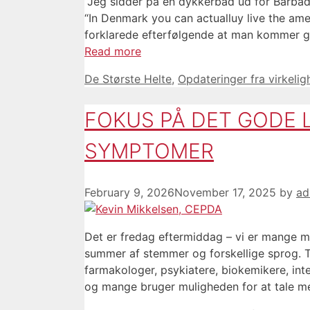
“Jeg sidder på en dykkerbåd ud for Barbado
“In Denmark you can actualluy live the ame
forklarede efterfølgende at man kommer gra
Read more
Categories
De Største Helte
,
Opdateringer fra virkeli
FOKUS PÅ DET GODE L
SYMPTOMER
February 9, 2026
November 17, 2025
by
ad
Det er fredag eftermiddag – vi er mange m
summer af stemmer og forskellige sprog. T
farmakologer, psykiatere, biokemikere, in
og mange bruger muligheden for at tale m