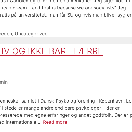
s I Caribien og taler med en amerikaner. Jeg siger lidt dri
rican dream – and that is because we are socialists” Jeg
tis på universitetet, man får SU og hvis man bliver syg er
gheden
,
Uncategorized
IV OG IKKE BARE FÆRRE
min
ennesker samlet i Dansk Psykologforening i København. Lo
il stede er mange andre end bare psykologer – der er
teresserede med egne erfaringer og andet godtfolk. Der er 
ed internationale …
Read more