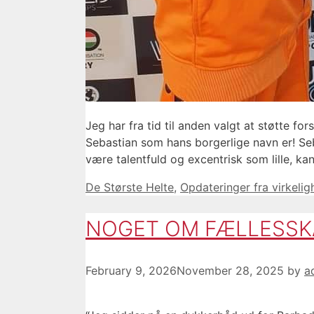
Jeg har fra tid til anden valgt at støtte for
Sebastian som hans borgerlige navn er! Seb
være talentfuld og excentrisk som lille, ka
Categories
De Største Helte
,
Opdateringer fra virkeli
NOGET OM FÆLLESSK
February 9, 2026
November 28, 2025
by
a