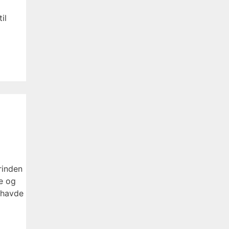
il
rinden
e og
 havde