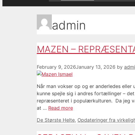
admin
MAZEN – REPRÆSENTA
February 9, 2026
January 13, 2026
by
adm
Når man vokser op og er anderledes eller u
kunne spejle sig i andres fortællinger – d
repræsenteret i populærkulturen. Da jeg v
at …
Read more
Categories
De Største Helte
,
Opdateringer fra virkeli