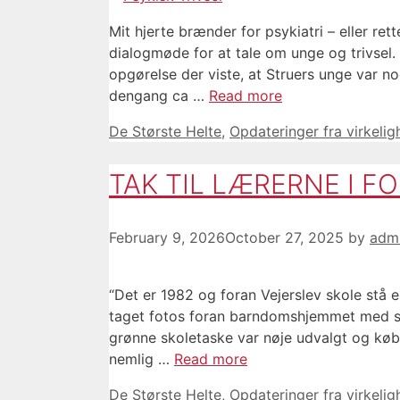
Mit hjerte brænder for psykiatri – eller rett
dialogmøde for at tale om unge og trivsel.
opgørelse der viste, at Struers unge var n
dengang ca …
Read more
Categories
De Største Helte
,
Opdateringer fra virkeli
TAK TIL LÆRERNE I F
February 9, 2026
October 27, 2025
by
adm
“Det er 1982 og foran Vejerslev skole stå
taget fotos foran barndomshjemmet med sk
grønne skoletaske var nøje udvalgt og køb
nemlig …
Read more
Categories
De Største Helte
,
Opdateringer fra virkeli