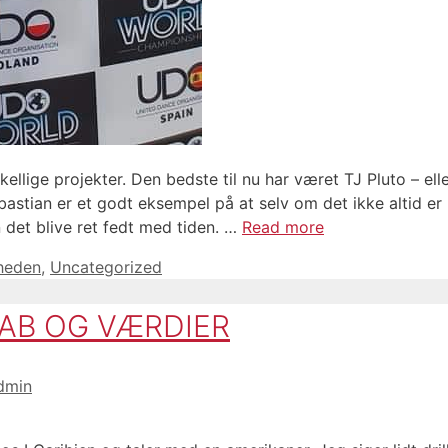
skellige projekter. Den bedste til nu har været TJ Pluto – ell
astian er et godt eksempel på at selv om det ikke altid er 
n det blive ret fedt med tiden. …
Read more
gheden
,
Uncategorized
AB OG VÆRDIER
dmin