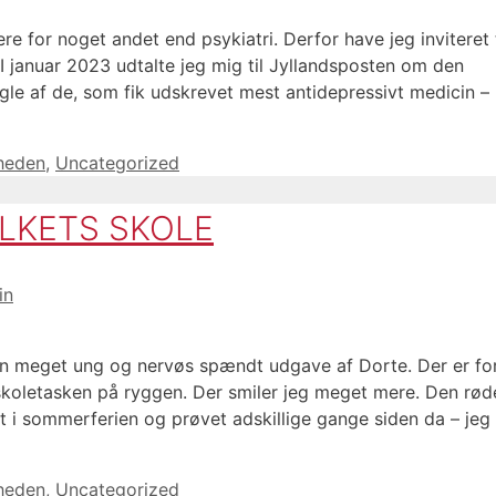
ere for noget andet end psykiatri. Derfor have jeg inviteret t
 I januar 2023 udtalte jeg mig til Jyllandsposten om den
ogle af de, som fik udskrevet mest antidepressivt medicin –
gheden
,
Uncategorized
OLKETS SKOLE
in
 en meget ung og nervøs spændt udgave af Dorte. Der er fo
oletasken på ryggen. Der smiler jeg meget mere. Den rød
t i sommerferien og prøvet adskillige gange siden da – jeg
gheden
,
Uncategorized