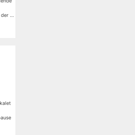
llende
 der …
kalet
pause