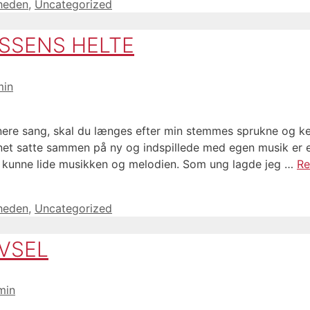
gheden
,
Uncategorized
ASSENS HELTE
min
nnere sang, skal du længes efter min stemmes sprukne og k
net satte sammen på ny og indspillede med egen musik er 
g kunne lide musikken og melodien. Som ung lagde jeg …
Re
gheden
,
Uncategorized
IVSEL
min