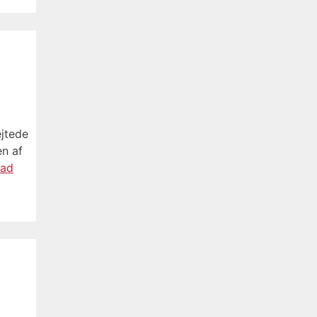
ejtede
en af
ad