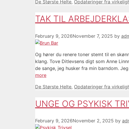
Categories
De Største Helte
,
Opdateringer fra virkeli
TAK TIL ARBEJDERKL
February 9, 2026
November 7, 2025
by
ad
Og hører du renere toner stemt til en skø
klang. Tove Ditlevsens digt som Anne Linn
de sange, jeg husker fra min barndom. Je
more
Categories
De Største Helte
,
Opdateringer fra virkeli
UNGE OG PSYKISK TR
February 9, 2026
November 2, 2025
by
ad