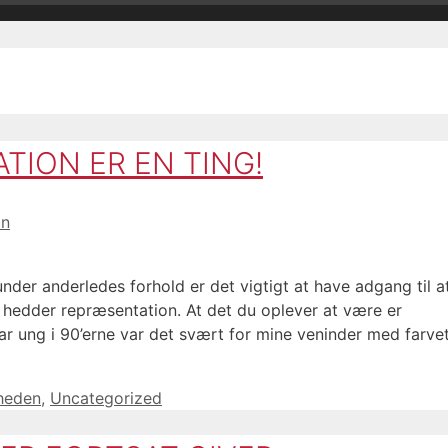
TION ER EN TING!
in
nder anderledes forhold er det vigtigt at have adgang til a
et hedder repræsentation. At det du oplever at være er
ar ung i 90’erne var det svært for mine veninder med farve
gheden
,
Uncategorized